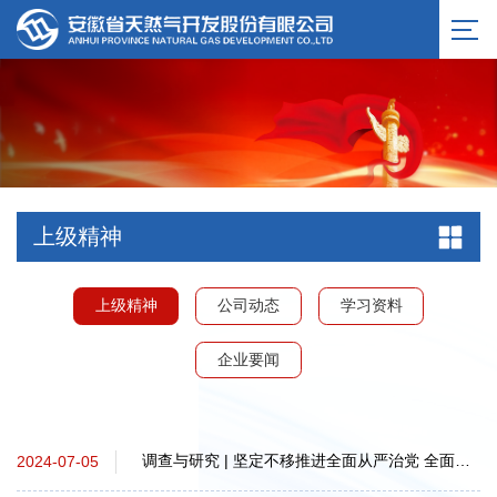
上级精神
上级精神
公司动态
学习资料
企业要闻
调查与研究 | 坚定不移推进全面从严治党 全面加强党的纪律建设
2024-07-05