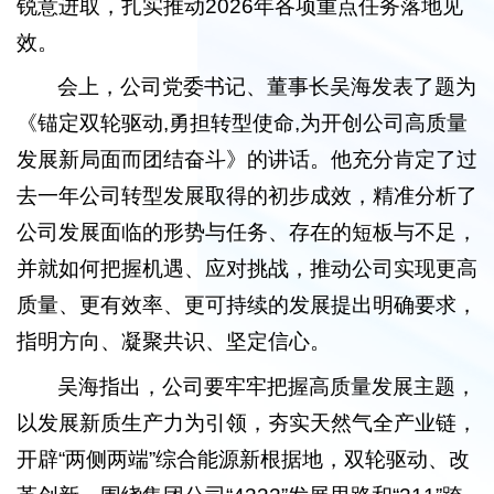
锐意进取，扎实推动2026年各项重点任务落地见
效。
会上，公司党委书记、董事长吴海发表了题为
《锚定双轮驱动,勇担转型使命,为开创公司高质量
发展新局面而团结奋斗》的讲话。他充分肯定了过
去一年公司转型发展取得的初步成效，精准分析了
公司发展面临的形势与任务、存在的短板与不足，
并就如何把握机遇、应对挑战，推动公司实现更高
质量、更有效率、更可持续的发展提出明确要求，
指明方向、凝聚共识、坚定信心。
吴海指出，公司要牢牢把握高质量发展主题，
以发展新质生产力为引领，夯实天然气全产业链，
开辟“两侧两端”综合能源新根据地，双轮驱动、改