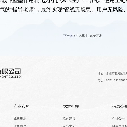
部战斗堡垒作用转化为守护燃气生产、输配、使用全链
用气的“指导老师”，最终实现“管线无隐患、用户无风险
下一条：
红芯聚力·燃安万家
地址：合肥市包河区贵州
电话：0551-6222562
产业布局
党建引领
信息公
战略规划
党的建设
企业公告
业务布局
企业文化
社会责任