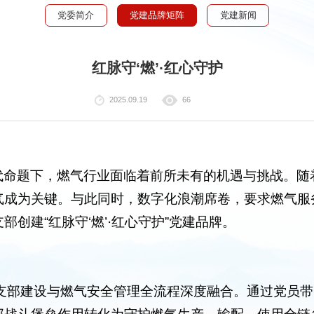
党委简介
党建品牌矩阵
党建新闻
红脉守‘燃’·红心守护
2025.09.19
66
代命题下，燃气行业面临着前所未有的机遇与挑战。随
气成为关键。与此同时，数字化浪潮席卷，要求燃气服
创建“红脉守‘燃’·红心守护”党建品牌。
，将支部建设与燃气安全管理全流程深度融合。通过党员