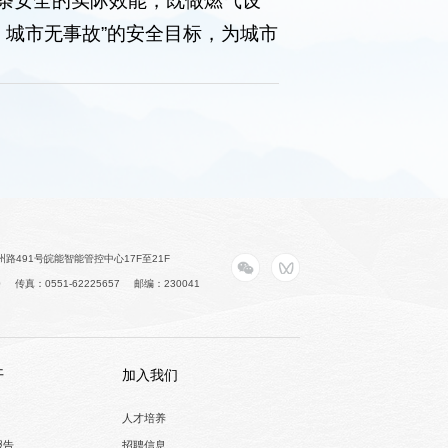
条安全的实际效能，既做燃气设
、城市无事故”的安全目标，为城市
路491号皖能智能管控中心17F至21F
0
传真：0551-62225657
邮编：230041
开
加入我们
人才培养
报告
招聘信息