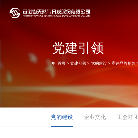
党建引领
首页
>
党建引领
>
党的建设
>
党建品牌矩阵
党的建设
企业文化
工会群