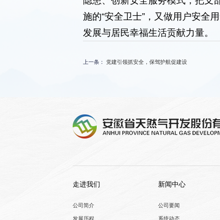
隐患、创新安全服务模式，把支
施的“安全卫士”，又做用户安全
发展与居民幸福生活贡献力量。
上一条：
党建引领抓安全，保驾护航促建设
走进我们
新闻中心
公司简介
公司要闻
发展历程
系统动态