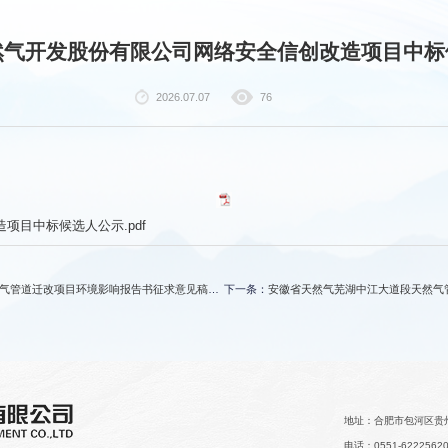
然气开发股份有限公司网络安全信创改造项目中标
2026.07.07
76
项目中标候选人公示.pdf
改项目环境影响报告书征求意见稿公示（第二次公示）
下一条：
安徽省天然气芜湖中江大道段天然气管
地址：合肥市包河区贵州
电话：0551-6222562