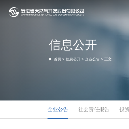
信息公开
首页
>
信息公开
>
企业公告
>
正文
企业公告
社会责任报告
投