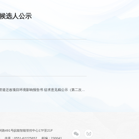
候选人公示
道迁改项目环境影响报告书 征求意见稿公示（第二次公示）
路491号皖能智能管控中心17F至21F
0
传真：0551-62225657
邮编：230041