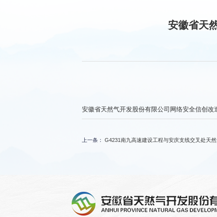
安徽省天
安徽省天然气开发股份有限公司网络安全信创改造
上一条：
G4231南九高速建设工程与安庆支线交叉处天然气管道迁