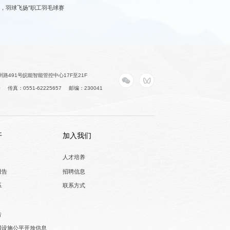
，羽球飞扬”职工羽毛球赛
路491号皖能智能管控中心17F至21F
0
传真：0551-62225657
邮编：230041
开
加入我们
人才培养
报告
招聘信息
系
联系方式
告
网设施公平开放信息