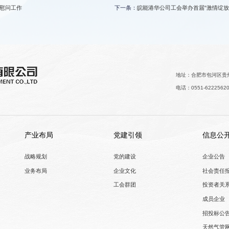
温慰问工作
下一条：
皖能港华公司工会举办首届“激情绽放
地址：合肥市包河区贵州
电话：0551-6222562
产业布局
党建引领
信息公
战略规划
党的建设
企业公告
业务布局
企业文化
社会责任
工会群团
投资者关
成员企业
招投标公
天然气管