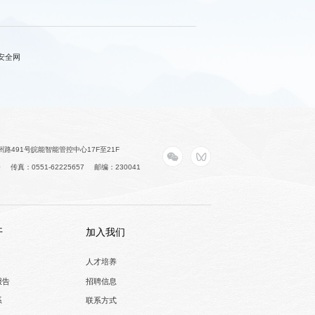
安全网
路491号皖能智能管控中心17F至21F
0
传真：0551-62225657
邮编：230041
开
加入我们
人才培养
报告
招聘信息
系
联系方式